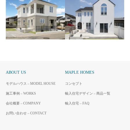
白い家の輸入住宅 群馬県
白を基調とした美しい個
高崎市
室サロン
白い家
白い家の店舗
ABOUT US
MAPLE HOMES
モデルハウス – MODEL HOUSE
コンセプト
2階建の白い家 群馬県高
施工事例 – WORKS
輸入住宅デザイン – 商品一覧
白い家 – パリスタイルの
崎市
輸入注文住宅 群馬県前橋
白い家
会社概要 – COMPANY
輸入住宅 – FAQ
市
お問い合わせ – CONTACT
パリスタイルの白い家